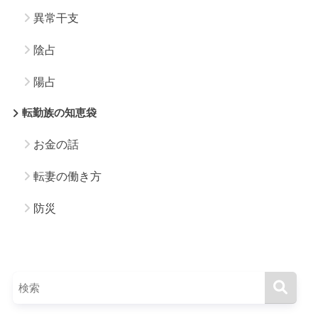
異常干支
陰占
陽占
転勤族の知恵袋
お金の話
転妻の働き方
防災