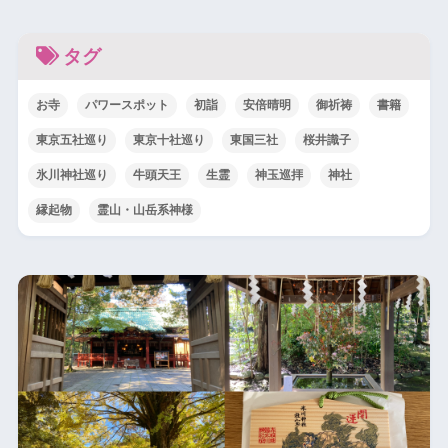
タグ
お寺
パワースポット
初詣
安倍晴明
御祈祷
書籍
東京五社巡り
東京十社巡り
東国三社
桜井識子
氷川神社巡り
牛頭天王
生霊
神玉巡拝
神社
縁起物
霊山・山岳系神様