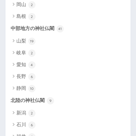
岡山
2
島根
2
中部地方の神社仏閣
41
山梨
19
岐阜
2
愛知
4
長野
6
静岡
10
北陸の神社仏閣
9
新潟
2
石川
6