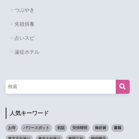
つぶやき
先祖供養
占いスピ
遠征ホテル
人気キーワード
お寺
パワースポット
初詣
安倍晴明
御祈祷
書籍
東京五社巡り
東京十社巡り
東国三社
桜井識子