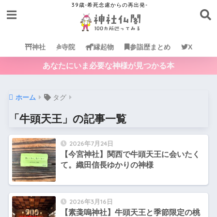
神社
寺院
縁起物
参詣歴まとめ
X
あなたにいま必要な神様が見つかる本
ホーム
タグ
「牛頭天王」の記事一覧
2026年7月24日
【今宮神社】関西で牛頭天王に会いたく
て。織田信長ゆかりの神様
2026年3月16日
【素戔嗚神社】牛頭天王と季節限定の桃