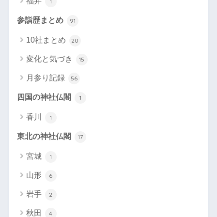
福井
1
参詣歴まとめ
91
10社まとめ
20
変化と気づき
15
月参り記録
56
四国の神社仏閣
1
香川
1
東北の神社仏閣
17
宮城
1
山形
6
岩手
2
秋田
4