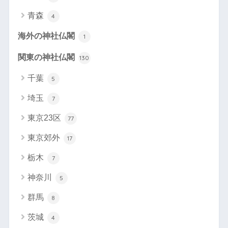
青森
4
海外の神社仏閣
1
関東の神社仏閣
130
千葉
5
埼玉
7
東京23区
77
東京郊外
17
栃木
7
神奈川
5
群馬
8
茨城
4