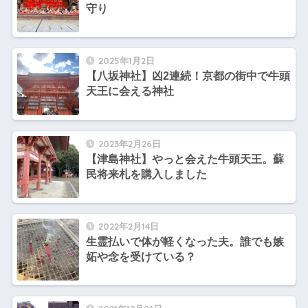
守り
2025年1月2日
【八坂神社】凶2連続！京都の街中で牛頭
天王に会える神社
2023年2月26日
【津島神社】やっと会えた牛頭天王。蘇
民将来札を購入しました
2022年2月14日
生霊払いで体が軽くなった夫。誰でも嫉
妬や念を受けている？