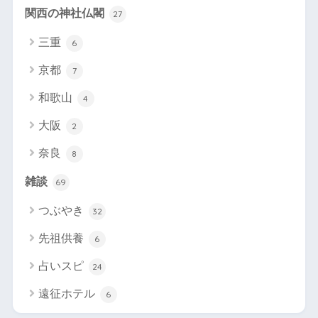
関西の神社仏閣
27
三重
6
京都
7
和歌山
4
大阪
2
奈良
8
雑談
69
つぶやき
32
先祖供養
6
占いスピ
24
遠征ホテル
6