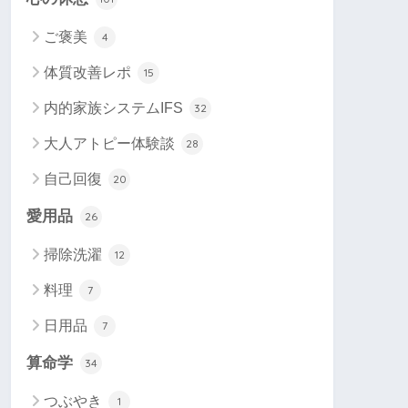
ご褒美
4
体質改善レポ
15
内的家族システムIFS
32
大人アトピー体験談
28
自己回復
20
愛用品
26
掃除洗濯
12
料理
7
日用品
7
算命学
34
つぶやき
1