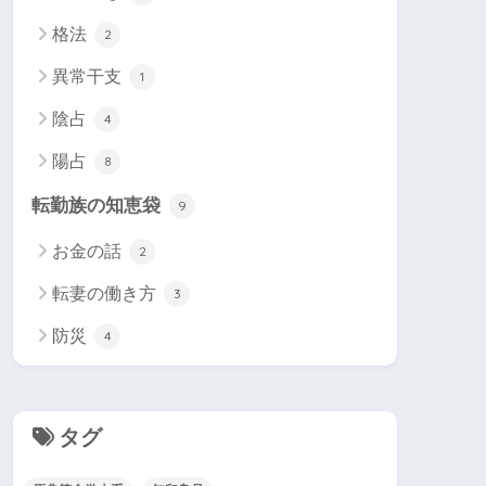
格法
2
異常干支
1
陰占
4
陽占
8
転勤族の知恵袋
9
お金の話
2
転妻の働き方
3
防災
4
タグ