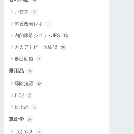
ご褒美
4
体質改善レポ
15
内的家族システムIFS
32
大人アトピー体験談
28
自己回復
20
愛用品
26
掃除洗濯
12
料理
7
日用品
7
算命学
34
つぶやき
1