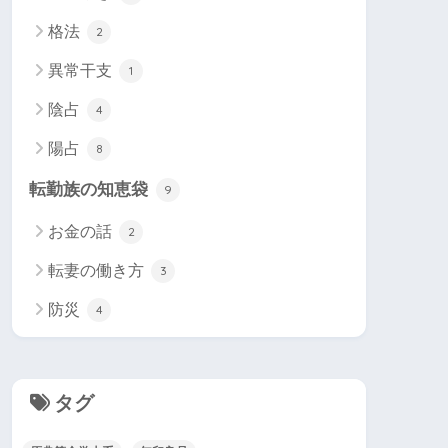
格法
2
異常干支
1
陰占
4
陽占
8
転勤族の知恵袋
9
お金の話
2
転妻の働き方
3
防災
4
タグ