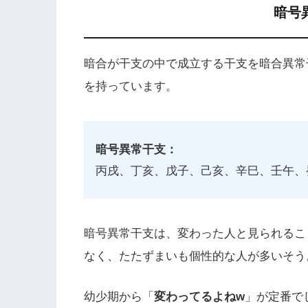
暗号
暗合が干支の中で成立する干支を暗合異常
を持っています。
暗号異常干支：
丙戌、丁亥、戊子、己亥、辛巳、壬午、
暗号異常干支
は、変わった人と見られるこ
なく、たたずまいも個性的な人が多いそう
幼少期から「
変わってるよねw
」が定番で