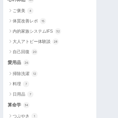
ご褒美
4
体質改善レポ
15
内的家族システムIFS
32
大人アトピー体験談
28
自己回復
20
愛用品
26
掃除洗濯
12
料理
7
日用品
7
算命学
34
つぶやき
1