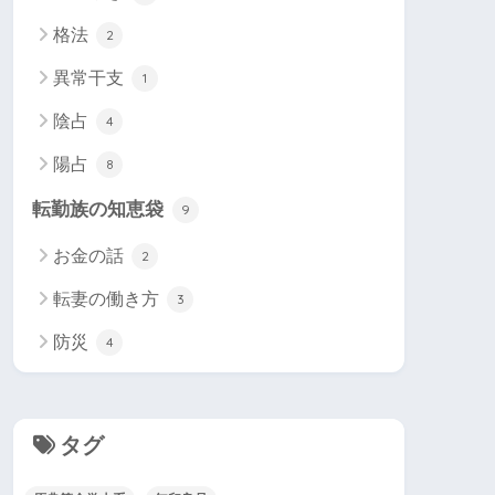
格法
2
異常干支
1
陰占
4
陽占
8
転勤族の知恵袋
9
お金の話
2
転妻の働き方
3
防災
4
タグ