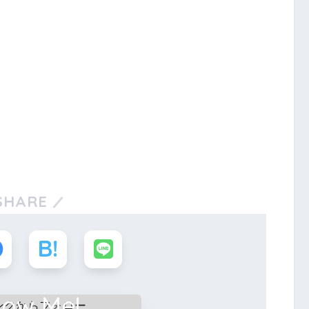
SHARE
low Me!