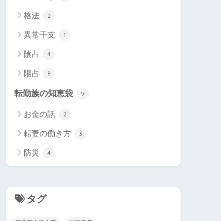
格法
2
異常干支
1
陰占
4
陽占
8
転勤族の知恵袋
9
お金の話
2
転妻の働き方
3
防災
4
タグ