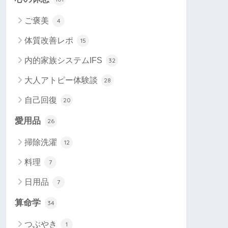
ご褒美
4
体質改善レポ
15
内的家族システムIFS
32
大人アトピー体験談
28
自己回復
20
愛用品
26
掃除洗濯
12
料理
7
日用品
7
算命学
34
つぶやき
1