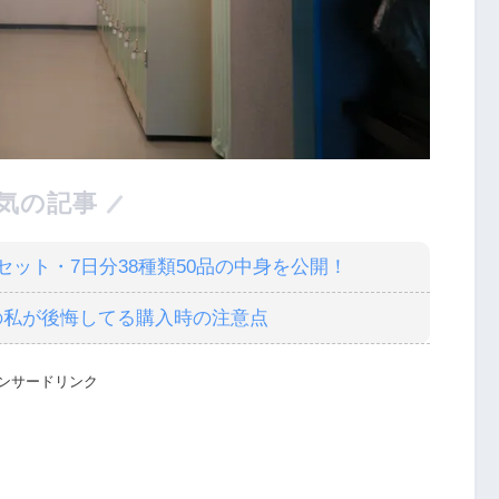
気の記事
ット・7日分38種類50品の中身を公開！
の私が後悔してる購入時の注意点
ンサードリンク