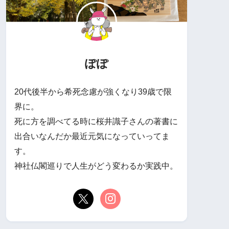
ぽぽ
20代後半から希死念慮が強くなり39歳で限
界に。
死に方を調べてる時に桜井識子さんの著書に
出合いなんだか最近元気になっていってま
す。
神社仏閣巡りで人生がどう変わるか実践中。