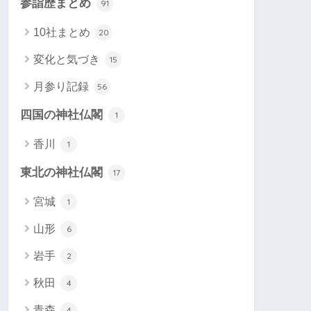
参詣歴まとめ
91
10社まとめ
20
変化と気づき
15
月参り記録
56
四国の神社仏閣
1
香川
1
東北の神社仏閣
17
宮城
1
山形
6
岩手
2
秋田
4
青森
4