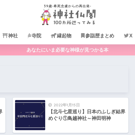
神社
寺院
縁起物
参詣歴まとめ
X
あなたにいま必要な神様が見つかる本
2022年1月15日
界
【北斗七星巡り】日本のふしぎ結界
めぐり①鳥越神社～神田明神