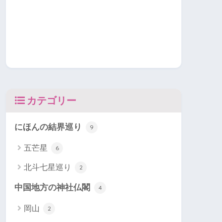
カテゴリー
にほんの結界巡り
9
五芒星
6
北斗七星巡り
2
中国地方の神社仏閣
4
岡山
2