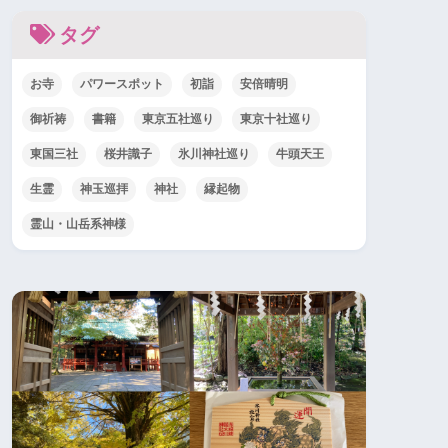
タグ
お寺
パワースポット
初詣
安倍晴明
御祈祷
書籍
東京五社巡り
東京十社巡り
東国三社
桜井識子
氷川神社巡り
牛頭天王
生霊
神玉巡拝
神社
縁起物
霊山・山岳系神様