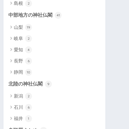
島根
2
中部地方の神社仏閣
41
山梨
19
岐阜
2
愛知
4
長野
6
静岡
10
北陸の神社仏閣
9
新潟
2
石川
6
福井
1