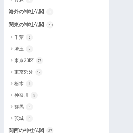
海外の神社仏閣
1
関東の神社仏閣
130
千葉
5
埼玉
7
東京23区
77
東京郊外
17
栃木
7
神奈川
5
群馬
8
茨城
4
関西の神社仏閣
27