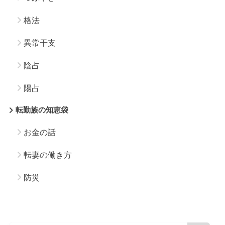
格法
異常干支
陰占
陽占
転勤族の知恵袋
お金の話
転妻の働き方
防災