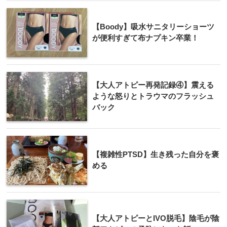
【Boody】吸水サニタリーショーツ
が便利すぎて布ナプキン卒業！
【大人アトピー再発記録④】震える
ような怒りとトラウマのフラッシュ
バック
【複雑性PTSD】生き残った自分を褒
める
【大人アトピーとIVO脱毛】陰毛が陰